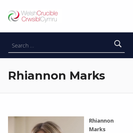
Welsh Crucible
DATBLYGU ARWEINWYR Y DYFODOL I GYMRU – DEVELOPING FUTURE RESEARCH LEADERS FOR WALES
Search for:
Rhiannon Marks
Rhiannon
Marks