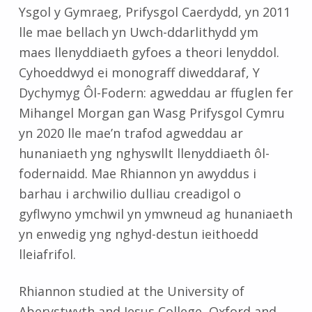
Ysgol y Gymraeg, Prifysgol Caerdydd, yn 2011
lle mae bellach yn Uwch-ddarlithydd ym
maes llenyddiaeth gyfoes a theori lenyddol.
Cyhoeddwyd ei monograff diweddaraf, Y
Dychymyg Ôl-Fodern: agweddau ar ffuglen fer
Mihangel Morgan gan Wasg Prifysgol Cymru
yn 2020 lle mae’n trafod agweddau ar
hunaniaeth yng nghyswllt llenyddiaeth ôl-
fodernaidd. Mae Rhiannon yn awyddus i
barhau i archwilio dulliau creadigol o
gyflwyno ymchwil yn ymwneud ag hunaniaeth
yn enwedig yng nghyd-destun ieithoedd
lleiafrifol.
Rhiannon studied at the University of
Aberystwyth and Jesus College, Oxford and