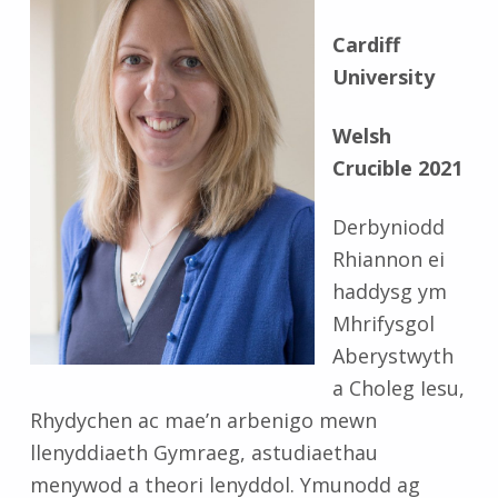
Cardiff
University
Welsh
Crucible 2021
Derbyniodd
Rhiannon ei
haddysg ym
Mhrifysgol
Aberystwyth
a Choleg Iesu,
Rhydychen ac mae’n arbenigo mewn
llenyddiaeth Gymraeg, astudiaethau
menywod a theori lenyddol. Ymunodd ag