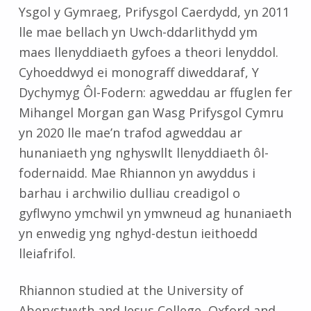
Ysgol y Gymraeg, Prifysgol Caerdydd, yn 2011
lle mae bellach yn Uwch-ddarlithydd ym
maes llenyddiaeth gyfoes a theori lenyddol.
Cyhoeddwyd ei monograff diweddaraf, Y
Dychymyg Ôl-Fodern: agweddau ar ffuglen fer
Mihangel Morgan gan Wasg Prifysgol Cymru
yn 2020 lle mae’n trafod agweddau ar
hunaniaeth yng nghyswllt llenyddiaeth ôl-
fodernaidd. Mae Rhiannon yn awyddus i
barhau i archwilio dulliau creadigol o
gyflwyno ymchwil yn ymwneud ag hunaniaeth
yn enwedig yng nghyd-destun ieithoedd
lleiafrifol.
Rhiannon studied at the University of
Aberystwyth and Jesus College, Oxford and