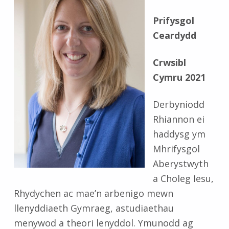
Prifysgol
Ceardydd
Crwsibl
Cymru 2021
Derbyniodd
Rhiannon ei
haddysg ym
Mhrifysgol
Aberystwyth
a Choleg Iesu,
Rhydychen ac mae’n arbenigo mewn
llenyddiaeth Gymraeg, astudiaethau
menywod a theori lenyddol. Ymunodd ag