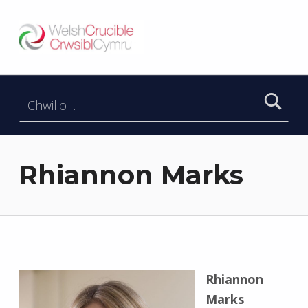
Welsh Crucible
DATBLYGU ARWEINWYR Y DYFODOL I GYMRU – DEVELOPING FUTURE RESEARCH LEADERS FOR WALES
Chwilio am:
Rhiannon Marks
Rhiannon
Marks