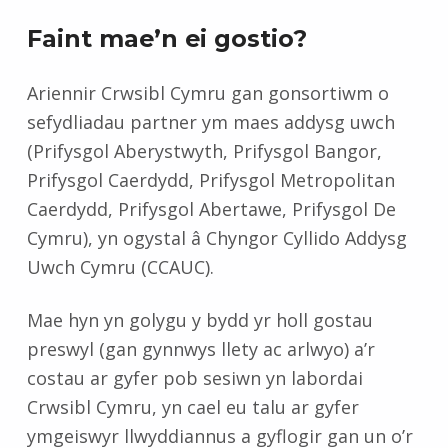
Faint mae’n ei gostio?
Ariennir Crwsibl Cymru gan gonsortiwm o
sefydliadau partner ym maes addysg uwch
(Prifysgol Aberystwyth, Prifysgol Bangor,
Prifysgol Caerdydd, Prifysgol Metropolitan
Caerdydd, Prifysgol Abertawe, Prifysgol De
Cymru), yn ogystal â Chyngor Cyllido Addysg
Uwch Cymru (CCAUC).
Mae hyn yn golygu y bydd yr holl gostau
preswyl (gan gynnwys llety ac arlwyo) a’r
costau ar gyfer pob sesiwn yn labordai
Crwsibl Cymru, yn cael eu talu ar gyfer
ymgeiswyr llwyddiannus a gyflogir gan un o’r