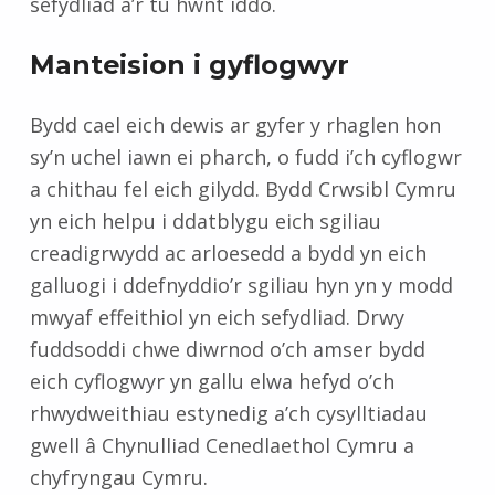
sefydliad a’r tu hwnt iddo.
Manteision i gyflogwyr
Bydd cael eich dewis ar gyfer y rhaglen hon
sy’n uchel iawn ei pharch, o fudd i’ch cyflogwr
a chithau fel eich gilydd. Bydd Crwsibl Cymru
yn eich helpu i ddatblygu eich sgiliau
creadigrwydd ac arloesedd a bydd yn eich
galluogi i ddefnyddio’r sgiliau hyn yn y modd
mwyaf effeithiol yn eich sefydliad. Drwy
fuddsoddi chwe diwrnod o’ch amser bydd
eich cyflogwyr yn gallu elwa hefyd o’ch
rhwydweithiau estynedig a’ch cysylltiadau
gwell â Chynulliad Cenedlaethol Cymru a
chyfryngau Cymru.