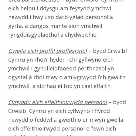
eich helpu i ddysgu am feysydd ymchwil
newydd i hwyluso datblygiad personol a
gyrfa, a dangos manteision ymchwil
ryngddisgyblaethol a chydweithio;
Gwella eich proffil proffesiynol
– bydd Crwsibl
Cymru yn rhoi’r hyder i chi gyflwyno eich
ymchwil i gynulleidfaoedd perthnasol yn
ogystal â rhoi mwy o amlygrwydd i’ch gwaith
ymchwil, a sicrhau ei fod yn cael effaith.
Cynyddu eich effeithiolrwydd personol
– bydd
Crwsibl Cymru yn eich cyflwyno i ffyrdd
newydd o feddwl a gweithio er mwyn gwella
eich effeithiolrwydd personol o fewn eich