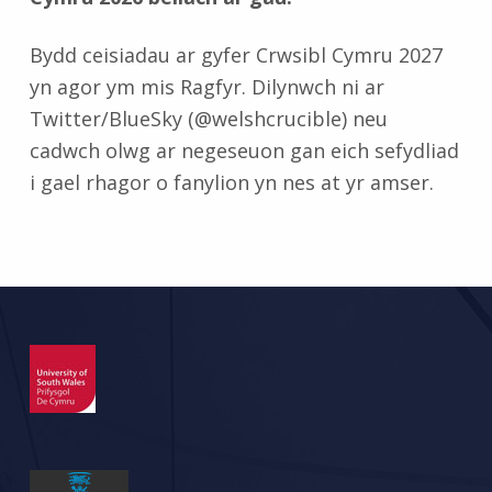
Bydd ceisiadau ar gyfer Crwsibl Cymru 2027
yn agor ym mis Ragfyr. Dilynwch ni ar
Twitter/BlueSky (@welshcrucible) neu
cadwch olwg ar negeseuon gan eich sefydliad
i gael rhagor o fanylion yn nes at yr amser.
Skip back to main navigation