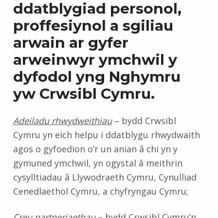
ddatblygiad personol,
proffesiynol a sgiliau
arwain ar gyfer
arweinwyr ymchwil y
dyfodol yng Nghymru
yw Crwsibl Cymru.
Adeiladu rhwydweithiau
– bydd Crwsibl
Cymru yn eich helpu i ddatblygu rhwydwaith
agos o gyfoedion o’r un anian â chi yn y
gymuned ymchwil, yn ogystal â meithrin
cysylltiadau â Llywodraeth Cymru, Cynulliad
Cenedlaethol Cymru, a chyfryngau Cymru;
Creu partneriaethau
– bydd Crwsibl Cymru’n