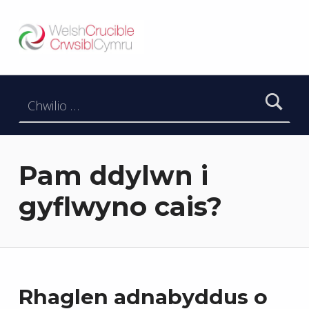
Welsh Crucible
DATBLYGU ARWEINWYR Y DYFODOL I GYMRU – DEVELOPING FUTURE RESEARCH LEADERS FOR WALES
Chwilio am:
Pam ddylwn i
gyflwyno cais?
Rhaglen adnabyddus o