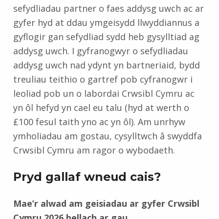
sefydliadau partner o faes addysg uwch ac ar
gyfer hyd at ddau ymgeisydd llwyddiannus a
gyflogir gan sefydliad sydd heb gysylltiad ag
addysg uwch. I gyfranogwyr o sefydliadau
addysg uwch nad ydynt yn bartneriaid, bydd
treuliau teithio o gartref pob cyfranogwr i
leoliad pob un o labordai Crwsibl Cymru ac
yn ôl hefyd yn cael eu talu (hyd at werth o
£100 fesul taith yno ac yn ôl). Am unrhyw
ymholiadau am gostau, cysylltwch â swyddfa
Crwsibl Cymru am ragor o wybodaeth.
Pryd gallaf wneud cais?
Mae’r alwad am geisiadau ar gyfer Crwsibl
Cymru 2026 bellach ar gau.